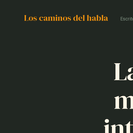
Los caminos del habla
Escrit
L
m
in