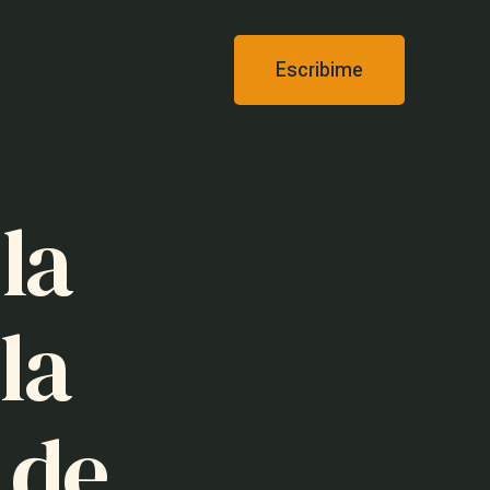
Escribime
la
la
 de