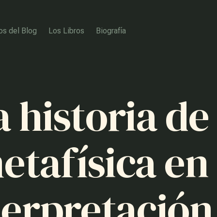
os del Blog
Los Libros
Biografía
a historia de 
etafísica en 
terpretación